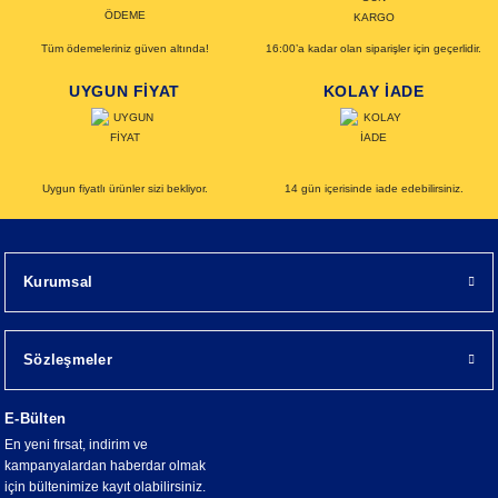
Tüm ödemeleriniz güven altında!
16:00’a kadar olan siparişler için geçerlidir.
UYGUN FİYAT
KOLAY İADE
Uygun fiyatlı ürünler sizi bekliyor.
14 gün içerisinde iade edebilirsiniz.
Kurumsal
Sözleşmeler
E-Bülten
En yeni fırsat, indirim ve
kampanyalardan haberdar olmak
için bültenimize kayıt olabilirsiniz.