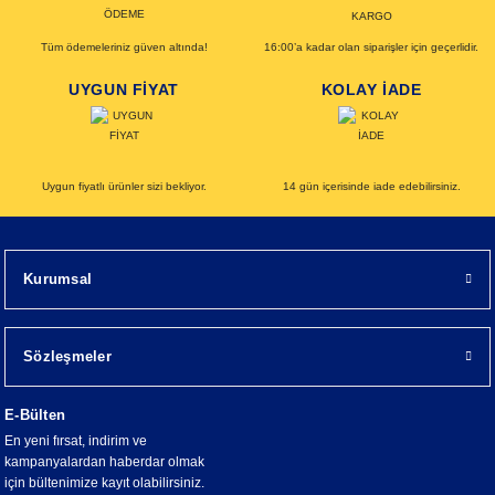
Tüm ödemeleriniz güven altında!
16:00’a kadar olan siparişler için geçerlidir.
UYGUN FİYAT
KOLAY İADE
Uygun fiyatlı ürünler sizi bekliyor.
14 gün içerisinde iade edebilirsiniz.
Kurumsal
Sözleşmeler
E-Bülten
En yeni fırsat, indirim ve
kampanyalardan haberdar olmak
için bültenimize kayıt olabilirsiniz.