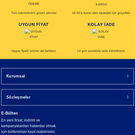
Tüm ödemeleriniz güven altında!
16:00’a kadar olan siparişler için geçerlidir.
UYGUN FİYAT
KOLAY İADE
Uygun fiyatlı ürünler sizi bekliyor.
14 gün içerisinde iade edebilirsiniz.
Kurumsal
Sözleşmeler
E-Bülten
En yeni fırsat, indirim ve
kampanyalardan haberdar olmak
için bültenimize kayıt olabilirsiniz.