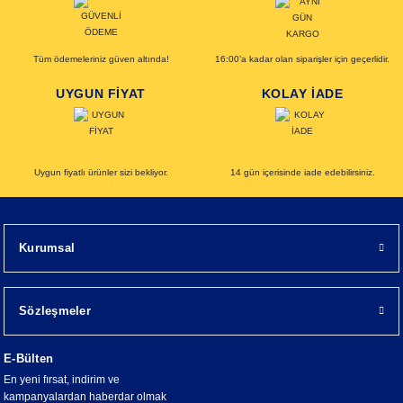
Tüm ödemeleriniz güven altında!
16:00’a kadar olan siparişler için geçerlidir.
UYGUN FİYAT
KOLAY İADE
Uygun fiyatlı ürünler sizi bekliyor.
14 gün içerisinde iade edebilirsiniz.
Kurumsal
Sözleşmeler
E-Bülten
En yeni fırsat, indirim ve
kampanyalardan haberdar olmak