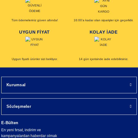
Tüm ödemeleriniz güven altında!
16:00’a kadar olan siparişler için geçerlidir.
UYGUN FİYAT
KOLAY İADE
Uygun fiyatlı ürünler sizi bekliyor.
14 gün içerisinde iade edebilirsiniz.
Kurumsal
Sözleşmeler
E-Bülten
En yeni fırsat, indirim ve
kampanyalardan haberdar olmak