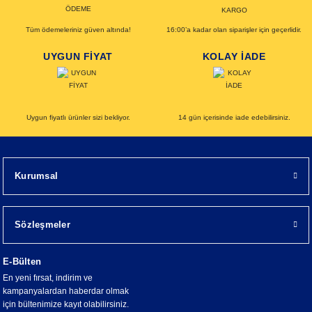
Tüm ödemeleriniz güven altında!
16:00’a kadar olan siparişler için geçerlidir.
UYGUN FİYAT
KOLAY İADE
Uygun fiyatlı ürünler sizi bekliyor.
14 gün içerisinde iade edebilirsiniz.
Kurumsal
Sözleşmeler
E-Bülten
En yeni fırsat, indirim ve
kampanyalardan haberdar olmak
için bültenimize kayıt olabilirsiniz.