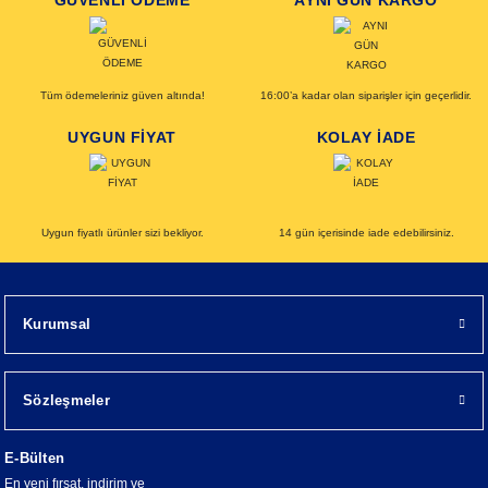
GÜVENLİ ÖDEME
AYNI GÜN KARGO
Tüm ödemeleriniz güven altında!
16:00’a kadar olan siparişler için geçerlidir.
UYGUN FİYAT
KOLAY İADE
Uygun fiyatlı ürünler sizi bekliyor.
14 gün içerisinde iade edebilirsiniz.
Kurumsal
Sözleşmeler
E-Bülten
En yeni fırsat, indirim ve