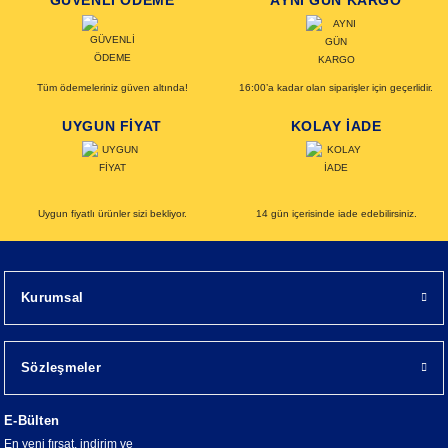
GÜVENLİ ÖDEME
AYNI GÜN KARGO
Tüm ödemeleriniz güven altında!
16:00’a kadar olan siparişler için geçerlidir.
UYGUN FİYAT
KOLAY İADE
Uygun fiyatlı ürünler sizi bekliyor.
14 gün içerisinde iade edebilirsiniz.
Kurumsal
Sözleşmeler
E-Bülten
En yeni fırsat, indirim ve