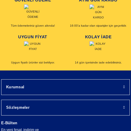
GÜVENLİ ÖDEME
AYNI GÜN KARGO
Tüm ödemeleriniz güven altında!
16:00’a kadar olan siparişler için geçerlidir.
UYGUN FİYAT
KOLAY İADE
Uygun fiyatlı ürünler sizi bekliyor.
14 gün içerisinde iade edebilirsiniz.
Kurumsal
Sözleşmeler
E-Bülten
En yeni fırsat, indirim ve