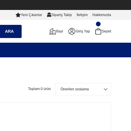
Yeni Çıkanlar
Sipariş Takip
İletişim
Hakkımızda
ARA
Bayi
Giriş Yap
Sepet
Toplam 0 ürün