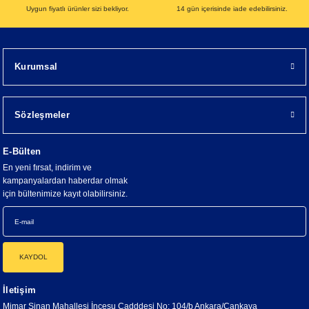
Uygun fiyatlı ürünler sizi bekliyor.
14 gün içerisinde iade edebilirsiniz.
Kurumsal
Sözleşmeler
E-Bülten
En yeni fırsat, indirim ve
kampanyalardan haberdar olmak
için bültenimize kayıt olabilirsiniz.
KAYDOL
İletişim
Mimar Sinan Mahallesi İncesu Cadddesi No: 104/b Ankara/Çankaya