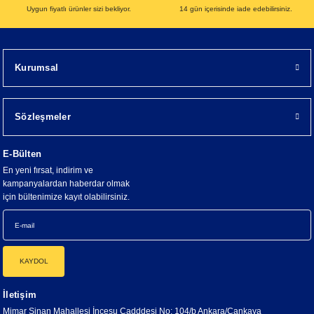
Uygun fiyatlı ürünler sizi bekliyor.
14 gün içerisinde iade edebilirsiniz.
Kurumsal
Sözleşmeler
E-Bülten
En yeni fırsat, indirim ve
kampanyalardan haberdar olmak
için bültenimize kayıt olabilirsiniz.
KAYDOL
İletişim
Mimar Sinan Mahallesi İncesu Cadddesi No: 104/b Ankara/Çankaya